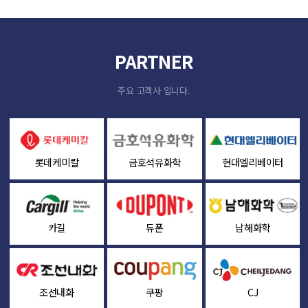
PARTNER
주요 고객사 입니다.
롯데케미칼
금호석유화학
현대엘리베이터
카길
듀폰
남해화학
조선내화
쿠팡
CJ