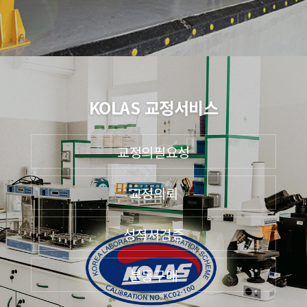
KOLAS 교정서비스
교정의필요성
교정의뢰
성적서검증
분동구매