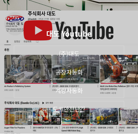
대도 Youtube
(주)대도
공장자동화
계량자동화
도크안전난간